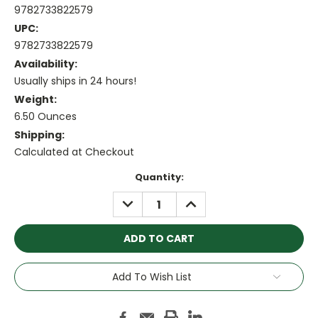
9782733822579
UPC:
9782733822579
Availability:
Usually ships in 24 hours!
Weight:
6.50 Ounces
Shipping:
Calculated at Checkout
Current
Quantity:
Stock:
DECREASE
INCREASE
QUANTITY:
QUANTITY:
Add To Wish List