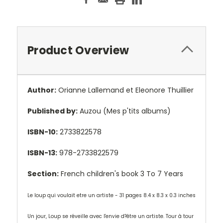
Product Overview
Author:
Orianne Lallemand et Eleonore Thuillier
Published by:
Auzou (Mes p'tits albums)
ISBN-10:
2733822578
ISBN-13:
978-2733822579
Section:
French children's book 3 To 7 Years
Le loup qui voulait etre un artiste
- 31 pages 8.4 x 8.3 x 0.3 inches
Un jour, Loup se réveille avec l'envie d?être un artiste. Tour à tour