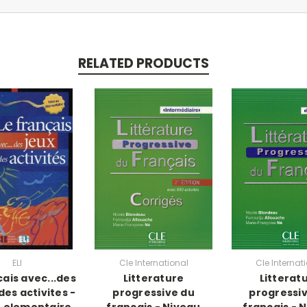
RELATED PRODUCTS
ELI
Cle International
Cle Internat
cais avec...des
Litterature
Litterat
des activites -
progressive du
progressi
 elementaire
francais - Niveau
francais - 