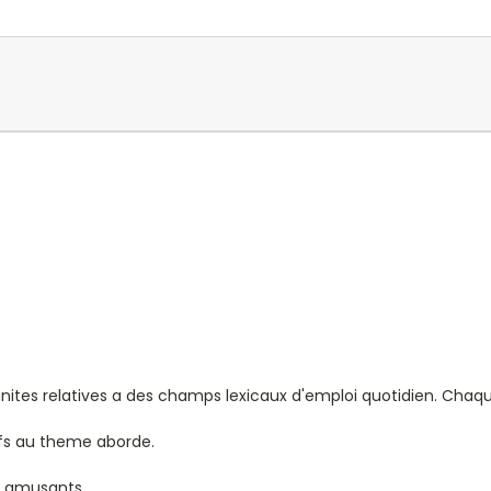
4 unites relatives a des champs lexicaux d'emploi quotidien. Chaq
ifs au theme aborde.
eux amusants