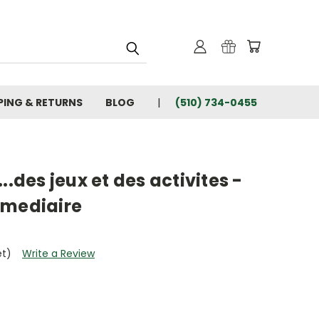
PING & RETURNS
BLOG
(510) 734-0455
..des jeux et des activites -
rmediaire
et)
Write a Review