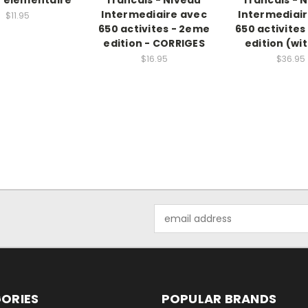
Intermediaire avec
Intermediai
$11.95
650 activites - 2eme
650 activites
edition - CORRIGES
edition (wi
$16.95
$36.95
Email
Address
ORIES
POPULAR BRANDS