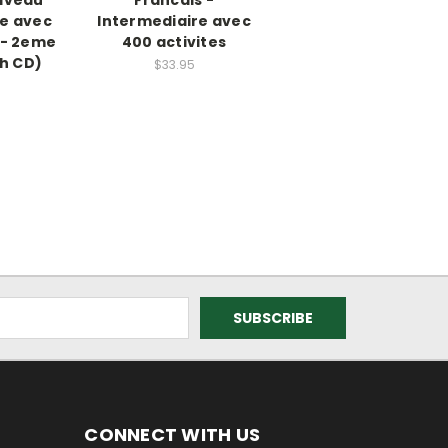
re avec
Intermediaire avec
 - 2eme
400 activites
th CD)
$33.95
CONNECT WITH US