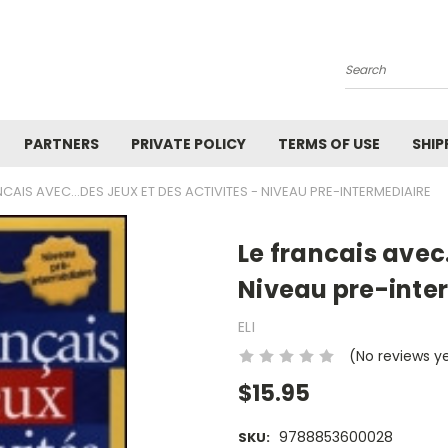
Search
PARTNERS
PRIVATE POLICY
TERMS OF USE
SHIP
NCAIS AVEC...DES JEUX ET DES ACTIVITES - NIVEAU PRE-INTERMEDIAIRE
Le francais avec.
Niveau pre-inte
ELI
(No reviews y
$15.95
9788853600028
SKU: