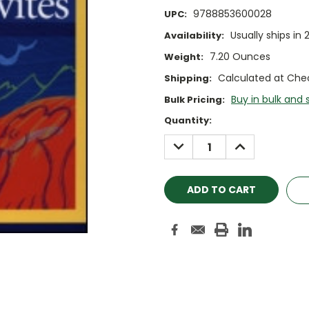
9788853600028
UPC:
Usually ships in 
Availability:
7.20 Ounces
Weight:
Calculated at Che
Shipping:
Buy in bulk and 
Bulk Pricing:
Current
Quantity:
Stock:
DECREASE
INCREASE
QUANTITY:
QUANTITY: