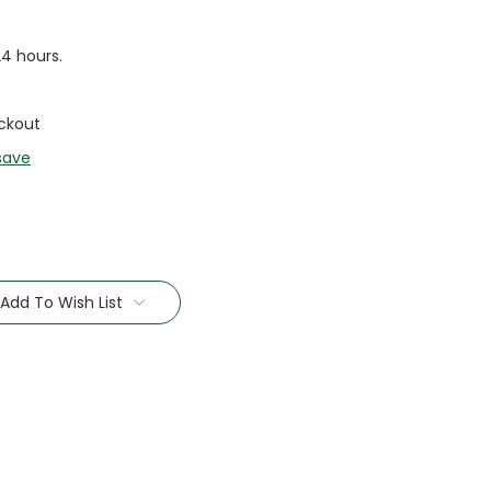
24 hours.
ckout
save
Add To Wish List