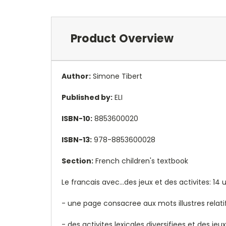
Product Overview
Author:
Simone Tibert
Published by:
ELI
ISBN-10:
8853600020
ISBN-13:
978-8853600028
Section:
French children's textbook
Le francais avec...des jeux et des activites: 1
- une page consacree aux mots illustres relat
- des activites lexicales diversifiees et des j