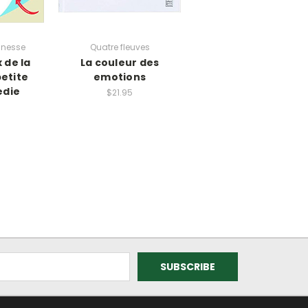
unesse
Quatre fleuves
 de la
La couleur des
etite
emotions
edie
$21.95