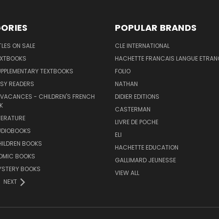
ORIES
POPULAR BRANDS
TLES ON SALE
CLE INTERNATIONAL
EXTBOOKS
HACHETTE FRANCAIS LANGUE ETRAN
UPPLEMENTARY TEXTBOOKS
FOLIO
SY READERS
NATHAN
 VACANCES - CHILDREN'S FRENCH
DIDIER EDITIONS
K
CASTERMAN
TERATURE
LIVRE DE POCHE
UDIOBOOKS
ELI
HILDREN BOOKS
HACHETTE EDUCATION
OMIC BOOKS
GALLIMARD JEUNESSE
YSTERY BOOKS
VIEW ALL
NEXT