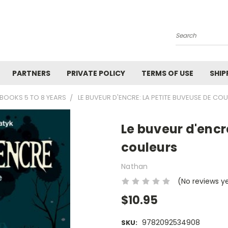
Search
PARTNERS
PRIVATE POLICY
TERMS OF USE
SHIP
BOOKS 5 TO 8 YEARS
LE BUVEUR D'ENCRE: LA PETITE BUVEUSE DE CO
Le buveur d'encr
couleurs
Nathan
(No reviews y
$10.95
9782092534908
SKU: