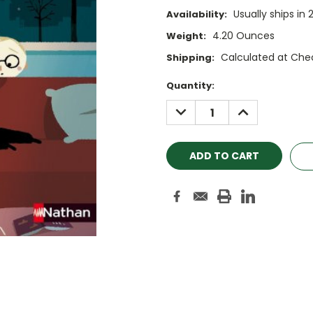
Usually ships in 
Availability:
4.20 Ounces
Weight:
Calculated at Che
Shipping:
Current
Quantity:
Stock:
DECREASE
INCREASE
QUANTITY:
QUANTITY: