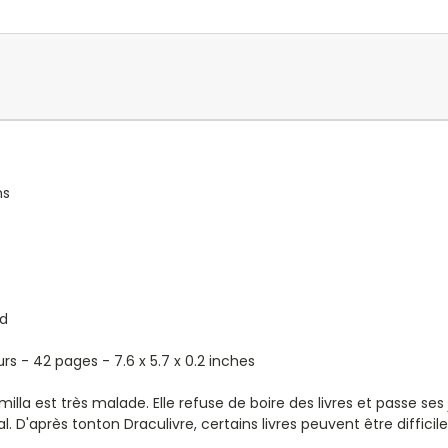
ns
ld
s - 42 pages - 7.6 x 5.7 x 0.2 inches
lla est très malade. Elle refuse de boire des livres et passe ses j
l. D'après tonton Draculivre, certains livres peuvent être difficile