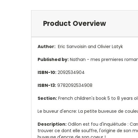
Product Overview
Author:
Eric Sanvoisin and Olivier Latyk
Published by:
Nathan - mes premieres roma
ISBN-10:
2092534904
ISBN-13:
9782092534908
Section:
French children's book 5 to 8 years o
Le buveur d'encre: La petite buveuse de couleur
Description:
Odilon est fou d'inquiétude : Carmi
trouver ce dont elle souffre, l'origine de son ma
buveuse d'encre de son coeur !