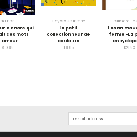
Nathan
Bayard Jeunesse
Gallimard Je
ur d'encre qui
Le petit
Les animaux
ait des mots
collectionneur de
ferme -La p
d'amour
couleurs
encyclop
$10.95
$9.95
$21.50
Email
Address