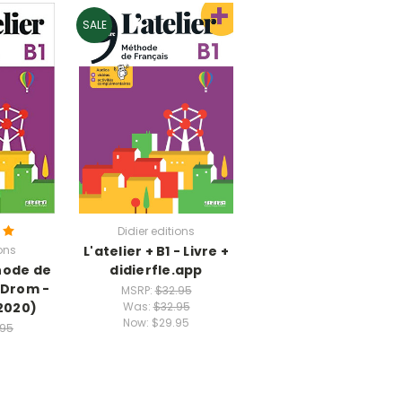
SALE
Didier editions
ions
L'atelier + B1 - Livre +
hode de
didierfle.app
VDrom -
MSRP:
$32.95
 2020)
Was:
$32.95
Now:
$29.95
.95