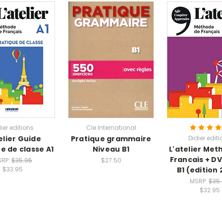
ier editions
Cle International
elier Guide
Pratique grammaire
Didier edit
e de classe A1
Niveau B1
L'atelier Met
Francais + D
SRP:
$35.95
$27.50
B1 (edition
$33.95
MSRP:
$35
$32.95