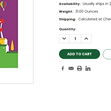
Usually ships in 
Availability:
31.00 Ounces
Weight:
Calculated at Che
Shipping:
Current
Quantity:
Stock:
DECREASE
INCREASE
QUANTITY:
QUANTITY: