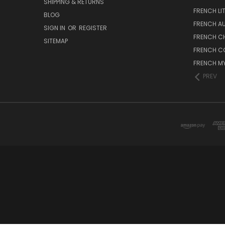
SHIPPING & RETURNS
FRENCH LI
BLOG
FRENCH A
SIGN IN
OR
REGISTER
FRENCH C
SITEMAP
FRENCH C
FRENCH M
PREV