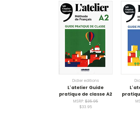
Didier editions
Did
L'atelier Guide
L'at
pratique de classe A2
pratiqu
MSRP:
$35.95
M
$33.95