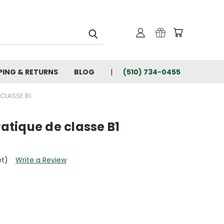
PING & RETURNS
BLOG
(510) 734-0455
 CLASSE B1
ratique de classe B1
et)
Write a Review