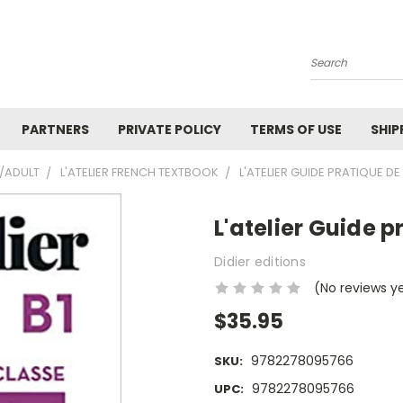
Search
PARTNERS
PRIVATE POLICY
TERMS OF USE
SHIP
/ADULT
L'ATELIER FRENCH TEXTBOOK
L'ATELIER GUIDE PRATIQUE DE
L'atelier Guide p
Didier editions
(No reviews y
$35.95
9782278095766
SKU:
9782278095766
UPC: