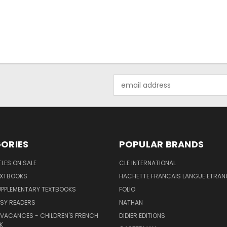
Email
Address
ORIES
POPULAR BRANDS
TLES ON SALE
CLE INTERNATIONAL
EXTBOOKS
HACHETTE FRANCAIS LANGUE ETRAN
UPPLEMENTARY TEXTBOOKS
FOLIO
SY READERS
NATHAN
 VACANCES - CHILDREN'S FRENCH
DIDIER EDITIONS
K