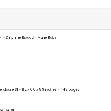
er
-
Delphine Ripaud
-
Marie Rabin
 classe B1 - 11.2 x 0.6 x 8.3 inches - 448 pages
telier
B1