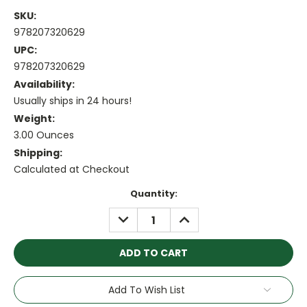
SKU:
978207320629
UPC:
978207320629
Availability:
Usually ships in 24 hours!
Weight:
3.00 Ounces
Shipping:
Calculated at Checkout
Current
Quantity:
Stock:
DECREASE
INCREASE
QUANTITY:
QUANTITY:
Add To Wish List