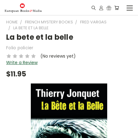
HOME
FRENCH MYSTERY BOOKS
FRED VARGAS
LA BETE ET LA BELLE
La bete et la belle
Folio policier
(No reviews yet)
Write a Review
$11.95