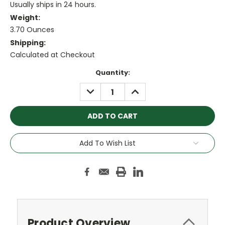
Usually ships in 24 hours.
Weight:
3.70 Ounces
Shipping:
Calculated at Checkout
Current
Quantity:
Stock:
DECREASE
INCREASE
QUANTITY:
QUANTITY:
Add To Wish List
Product Overview