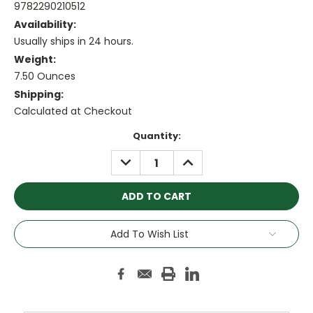
9782290210512
Availability:
Usually ships in 24 hours.
Weight:
7.50 Ounces
Shipping:
Calculated at Checkout
Current
Quantity:
Stock:
DECREASE
INCREASE
QUANTITY:
QUANTITY:
Add To Wish List