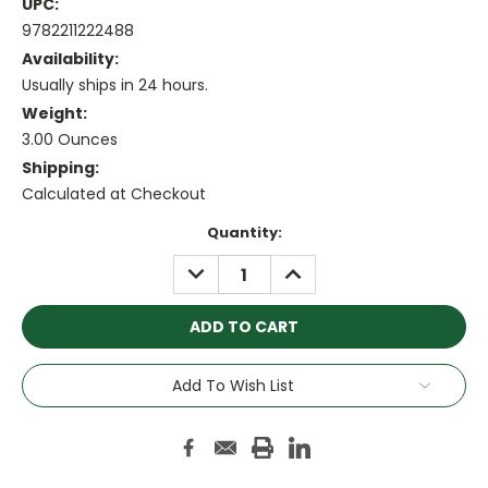
UPC:
9782211222488
Availability:
Usually ships in 24 hours.
Weight:
3.00 Ounces
Shipping:
Calculated at Checkout
Current
Quantity:
Stock:
DECREASE
INCREASE
QUANTITY:
QUANTITY:
Add To Wish List