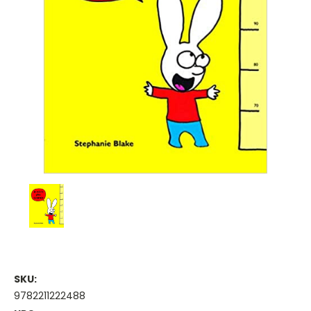
SKU:
9782211222488