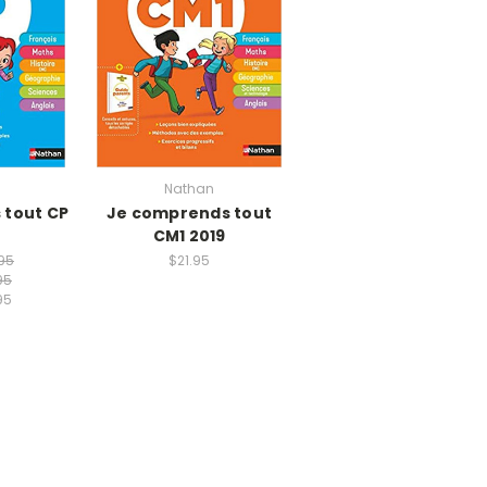
Nathan
 tout CP
Je comprends tout
CM1 2019
.95
$21.95
95
95