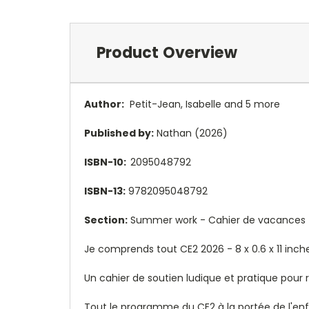
Product Overview
Author:
Petit-Jean, Isabelle and 5 more
Published by:
Nathan (2026)
ISBN-10:
2095048792
ISBN-13:
9782095048792
Section:
Summer work - Cahier de vacances
Je comprends tout CE2 2026 -
8 x 0.6 x 11 inc
Un cahier de soutien ludique et pratique pour r
Tout le programme du CE2 à la portée de l'enf