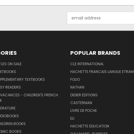
Email
Address
ORIES
POPULAR BRANDS
TLES ON SALE
CLE INTERNATIONAL
EXTBOOKS
HACHETTE FRANCAIS LANGUE ETRAN
UPPLEMENTARY TEXTBOOKS
FOLIO
SY READERS
NATHAN
 VACANCES - CHILDREN'S FRENCH
DIDIER EDITIONS
K
CASTERMAN
TERATURE
LIVRE DE POCHE
UDIOBOOKS
ELI
HILDREN BOOKS
HACHETTE EDUCATION
OMIC BOOKS
GALLIMARD JEUNESSE