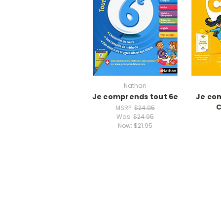
Nathan
Je comprends tout 6e
Je co
C
MSRP:
$24.95
Was:
$24.95
Now:
$21.95