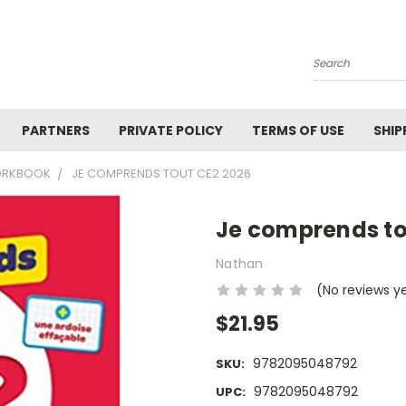
Search
PARTNERS
PRIVATE POLICY
TERMS OF USE
SHIP
WORKBOOK
JE COMPRENDS TOUT CE2 2026
Je comprends to
Nathan
(No reviews y
$21.95
9782095048792
SKU:
9782095048792
UPC: