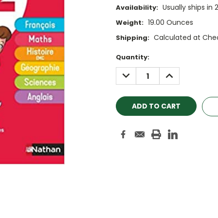
Usually ships in 
Availability:
19.00 Ounces
Weight:
Calculated at Che
Shipping:
Current
Quantity:
Stock:
DECREASE
INCREASE
QUANTITY:
QUANTITY: