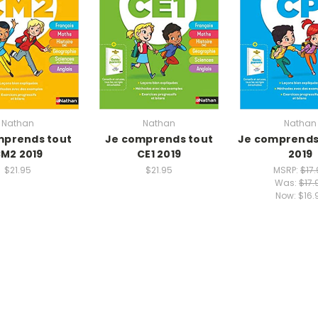
Nathan
Nathan
Nathan
mprends tout
Je comprends tout
Je comprends
M2 2019
CE1 2019
2019
$21.95
$21.95
MSRP:
$17
Was:
$17.
Now:
$16.