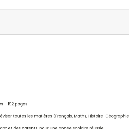
hes - 192 pages
éviser toutes les matières (Français, Maths, Histoire-Géographie
ant et des parents, pour une année scolaire réussie.