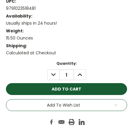
UPC:
9791023518481
Availability:
Usually ships in 24 hours!
Weight:
15.50 Ounces
Shipping:
Calculated at Checkout
Current
Quantity:
Stock:
DECREASE
INCREASE
QUANTITY:
QUANTITY:
Add To Wish List