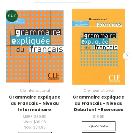
SALE
Cle International
Cle International
Grammaire expliquee
Grammaire expliquee
du Francais - Niveau
du Francais - Niveau
Intermediaire
Debutant - Exercices
MSRP:
$39.95
$18.95
Was:
$39.95
Quick View
Now:
$34.95