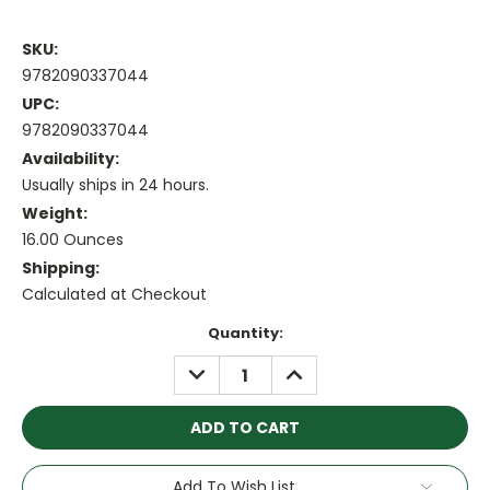
SKU:
9782090337044
UPC:
9782090337044
Availability:
Usually ships in 24 hours.
Weight:
16.00 Ounces
Shipping:
Calculated at Checkout
Current
Quantity:
Stock:
DECREASE
INCREASE
QUANTITY:
QUANTITY:
Add To Wish List