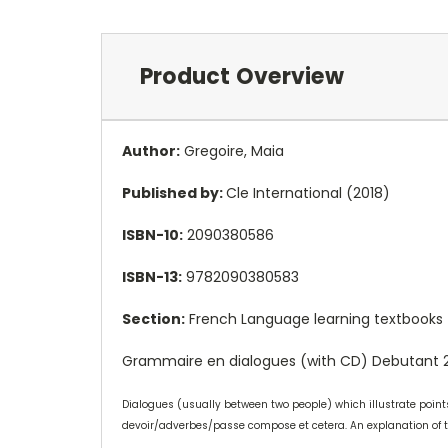
Product Overview
Author:
Gregoire, Maia
Published by:
Cle International (2018)
ISBN-10:
2090380586
ISBN-13:
9782090380583
Section:
French Language learning textbooks
Grammaire en dialogues (with CD) Debutant 2em
Dialogues (usually between two people) which illustrate poi
devoir/adverbes/passe compose et cetera. An explanation of the