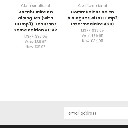
Cle International
Cle International
Vocabulaire en
Communication en
dialogues (with
dialogues with CDmp3
CDmp3) Debutant
Intermediaire A2B1
2eme edition A1-A2
MSRP:
$39.95
Was:
$39.95
MSRP:
$39.95
Now:
$34.95
Was:
$39.95
Now:
$31.95
Email
Address