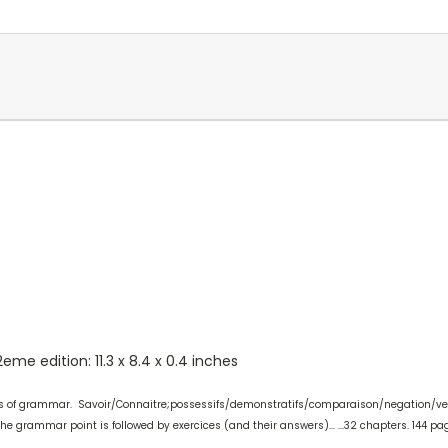
e edition: 11.3 x 8.4 x 0.4 inches
nts of grammar. Savoir/Connaitre;possessifs/demonstratifs/comparaison/negation/verb
 grammar point is followed by exercices (and their answers)... ...32 chapters. 144 pa