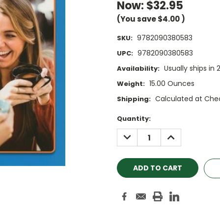
Now:
$32.95
(You save
$4.00
)
9782090380583
SKU:
9782090380583
UPC:
Usually ships in 
Availability:
15.00 Ounces
Weight:
Calculated at Che
Shipping:
Current
Quantity:
Stock:
DECREASE
INCREASE
QUANTITY:
QUANTITY: