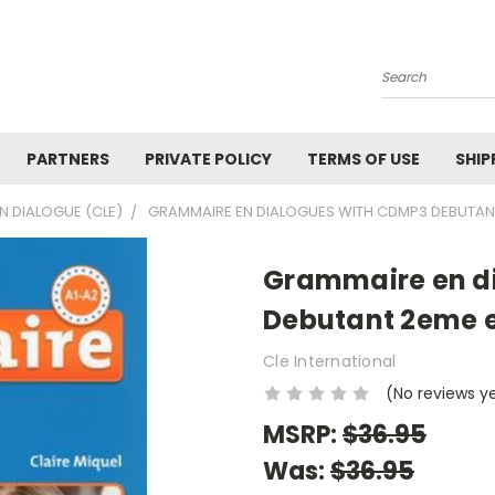
Search
PARTNERS
PRIVATE POLICY
TERMS OF USE
SHIP
EN DIALOGUE (CLE)
GRAMMAIRE EN DIALOGUES WITH CDMP3 DEBUTANT
Grammaire en d
Debutant 2eme e
Cle International
(No reviews y
MSRP:
$36.95
Was:
$36.95