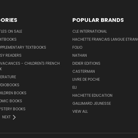
ORIES
POPULAR BRANDS
TLES ON SALE
CLE INTERNATIONAL
EXTBOOKS
HACHETTE FRANCAIS LANGUE ETRAN
UPPLEMENTARY TEXTBOOKS
FOLIO
SY READERS
NATHAN
 VACANCES - CHILDREN'S FRENCH
DIDIER EDITIONS
K
CASTERMAN
TERATURE
LIVRE DE POCHE
UDIOBOOKS
ELI
HILDREN BOOKS
HACHETTE EDUCATION
OMIC BOOKS
GALLIMARD JEUNESSE
YSTERY BOOKS
VIEW ALL
NEXT