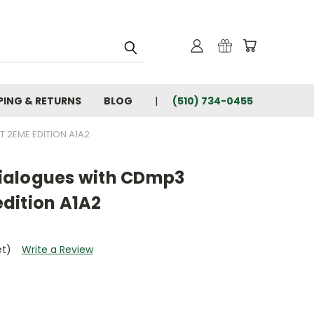
PING & RETURNS
BLOG
(510) 734-0455
 2EME EDITION A1A2
ialogues with CDmp3
dition A1A2
et)
Write a Review