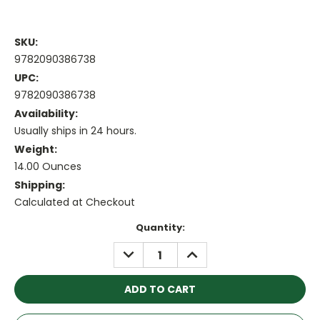
SKU:
9782090386738
UPC:
9782090386738
Availability:
Usually ships in 24 hours.
Weight:
14.00 Ounces
Shipping:
Calculated at Checkout
Current
Quantity:
Stock:
DECREASE
INCREASE
QUANTITY:
QUANTITY: