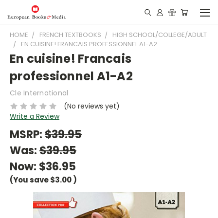
HOME
FRENCH TEXTBOOKS
HIGH SCHOOL/COLLEGE/ADULT
EN CUISINE! FRANCAIS PROFESSIONNEL A1-A2
En cuisine! Francais
professionnel A1-A2
Cle International
(No reviews yet)
Write a Review
MSRP:
$39.95
Was:
$39.95
Now:
$36.95
(You save
$3.00
)