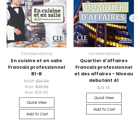
Cle International
Cle International
En cuisine et en salle
Quartier d'affaires
Francais professionnel
Francais professionnel
B1-B
et des affaires - Niveau
debutant A1
MSRP:
$39.95
Was:
$39.95
$38.95
Now:
$36.95
Quick View
Quick View
Add To Cart
Add To Cart