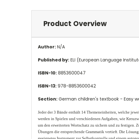
Product Overview
Author:
N/A
Published by:
ELI (European Language Institut
ISBN-10:
8853600047
ISBN-13:
978-8853600042
Section:
German children's textbook - Easy 
Jeder der 3 Bände enthält 14 Themeneinheiten, welche jeweil
werden in Spielen und verschiedenen Aufgaben, wie Kreuzwor
um den erweiterten Wortschatz zu sichern und zu festigen. Z
Übungen die entsprechende Grammatik vertieft. Die Lösunge
geeignetes Instrument zur Selbstkontrolle und einem auton