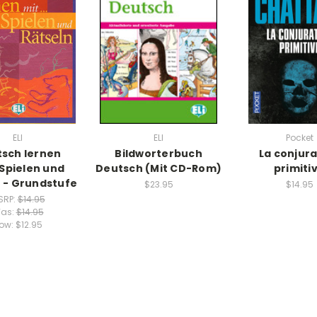
ELI
ELI
Pocket
sch lernen
Bildworterbuch
La conjura
.Spielen und
Deutsch (Mit CD-Rom)
primiti
 - Grundstufe
$23.95
$14.95
SRP:
$14.95
as:
$14.95
ow:
$12.95