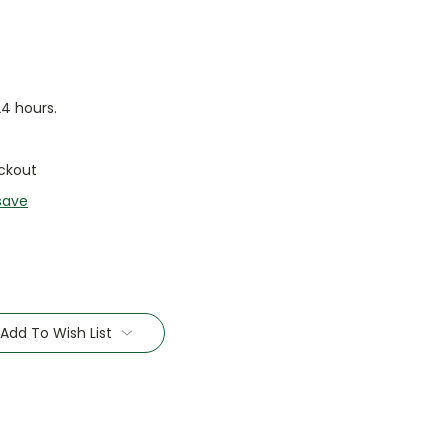
24 hours.
ckout
save
Add To Wish List