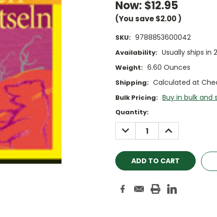
Now:
$12.95
(You save
$2.00
)
9788853600042
SKU:
Usually ships in 
Availability:
6.60 Ounces
Weight:
Calculated at Che
Shipping:
Buy in bulk and 
Bulk Pricing:
Current
Quantity:
Stock:
DECREASE
INCREASE
QUANTITY:
QUANTITY: