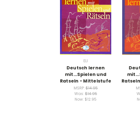
ELI
Deutsch lernen
Deut
mit...Spielen und
mit..
Ratseln - Mittelstufe
Ratseln
MSRP:
$14.95
M
Was:
$14.95
W
Now:
$12.95
N