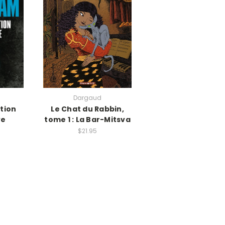
Dargaud
tion
Le Chat du Rabbin,
ve
tome 1 : La Bar-Mitsva
$21.95