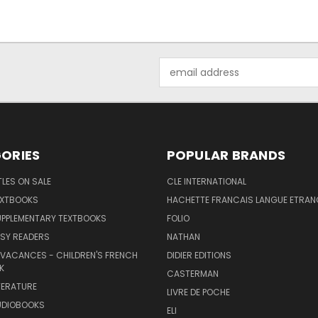
Email
Address
ORIES
POPULAR BRANDS
TLES ON SALE
CLE INTERNATIONAL
EXTBOOKS
HACHETTE FRANCAIS LANGUE ETRAN
UPPLEMENTARY TEXTBOOKS
FOLIO
SY READERS
NATHAN
 VACANCES - CHILDREN'S FRENCH
DIDIER EDITIONS
K
CASTERMAN
TERATURE
LIVRE DE POCHE
UDIOBOOKS
ELI