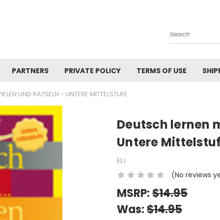
Search
PARTNERS
PRIVATE POLICY
TERMS OF USE
SHIP
PIELEN UND RATSELN - UNTERE MITTELSTUFE
Deutsch lernen m
Untere Mittelstu
ELI
(No reviews y
MSRP:
$14.95
Was:
$14.95