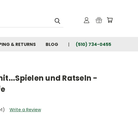
PING & RETURNS
BLOG
(510) 734-0455
it...Spielen und Ratseln -
fe
et)
Write a Review