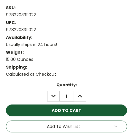
SKU:
9782203311022
UPC:
9782203311022
Availability:
Usually ships in 24 hours!
Weight:
15.00 Ounces
Shipping:
Calculated at Checkout
Current
Quantity:
Stock:
DECREASE
INCREASE
QUANTITY:
QUANTITY:
Add To Wish List