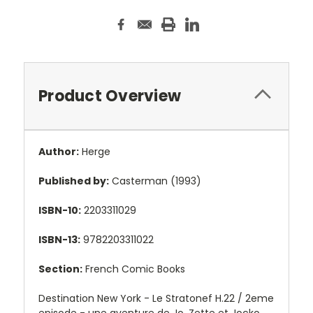
Product Overview
Author:
Herge
Published by:
Casterman (1993)
ISBN-10:
2203311029
ISBN-13:
9782203311022
Section:
French Comic Books
Destination New York - Le Stratonef H.22 / 2eme
episode - une aventure de Jo, Zette et Jocko