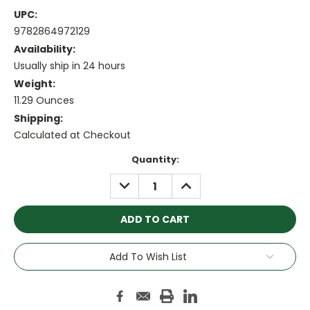
UPC:
9782864972129
Availability:
Usually ship in 24 hours
Weight:
11.29 Ounces
Shipping:
Calculated at Checkout
Current
Quantity:
Stock:
DECREASE
INCREASE
QUANTITY:
QUANTITY:
Add To Wish List