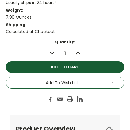
Usually ships in 24 hours!
Weight:
7.90 Ounces
Shipping:
Calculated at Checkout
Current
Quantity:
Stock:
DECREASE
INCREASE
QUANTITY:
QUANTITY:
Add To Wish List
Product Overview