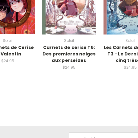
Soleil
Soleil
Soleil
nets de Cerise
Carnets de cerise T5:
Les Carnets d
 Valentin
Des premieres neiges
T3 - Le Dern
aux perseides
cinq trés
$24.95
$24.95
$24.95
Email