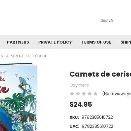
Search
PARTNERS
PRIVATE POLICY
TERMS OF USE
SHIP
6: LA PARENTHÈSE D'OUBLI
Carnets de ceris
Oxymore
(No reviews y
$24.95
9782385610722
SKU:
9782385610722
UPC: