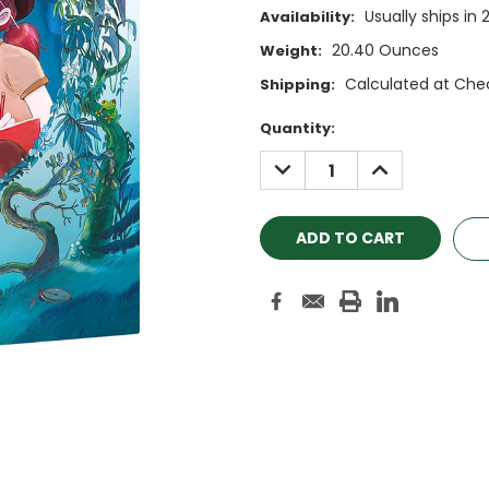
Usually ships in 
Availability:
20.40 Ounces
Weight:
Calculated at Che
Shipping:
Current
Quantity:
Stock:
DECREASE
INCREASE
QUANTITY:
QUANTITY: