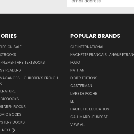
Address
ORIES
POPULAR BRANDS
TLES ON SALE
CLE INTERNATIONAL
EXTBOOKS
HACHETTE FRANCAIS LANGUE ETRAN
UPPLEMENTARY TEXTBOOKS
FOLIO
SY READERS
NATHAN
 VACANCES - CHILDREN'S FRENCH
DIDIER EDITIONS
K
CASTERMAN
TERATURE
LIVRE DE POCHE
UDIOBOOKS
ELI
HILDREN BOOKS
HACHETTE EDUCATION
OMIC BOOKS
GALLIMARD JEUNESSE
YSTERY BOOKS
VIEW ALL
NEXT