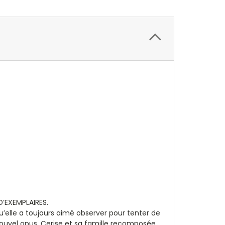
D’EXEMPLAIRES.
qu’elle a toujours aimé observer pour tenter de
nouvel opus, Cerise et sa famille recomposée,