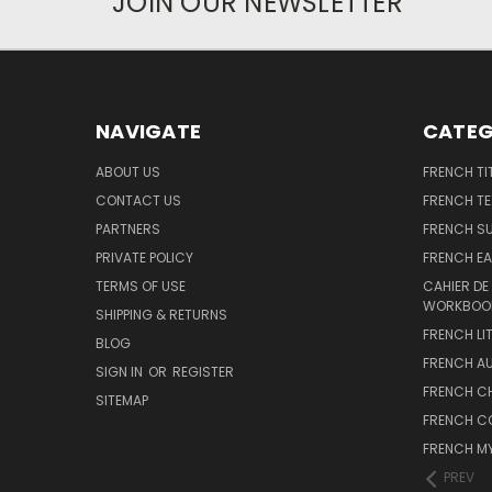
JOIN OUR NEWSLETTER
NAVIGATE
CATEG
ABOUT US
FRENCH TI
CONTACT US
FRENCH T
PARTNERS
FRENCH S
PRIVATE POLICY
FRENCH EA
TERMS OF USE
CAHIER DE
WORKBOO
SHIPPING & RETURNS
FRENCH LI
BLOG
FRENCH A
SIGN IN
OR
REGISTER
FRENCH C
SITEMAP
FRENCH C
FRENCH M
PREV