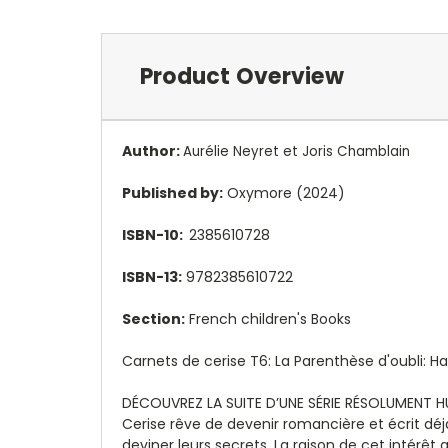
Product Overview
Author:
Aurélie Neyret et Joris Chamblain
Published by:
Oxymore (2024)
ISBN-10:
2385610728
ISBN-13:
9782385610722
Section:
French children's Books
Carnets de cerise T6: La Parenthèse d'oubli: 
DÉCOUVREZ LA SUITE D’UNE SÉRIE RÉSOLUMENT HU
Cerise rêve de devenir romancière et écrit déjà 
deviner leurs secrets. La raison de cet intérê