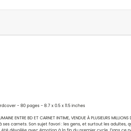
Hardcover - 80 pages -
8.7 x 0.5 x 11.5 inches
MAINE ENTRE BD ET CARNET INTIME, VENDUE À PLUSIEURS MILLIONS 
ses carnets. Son sujet favori : les gens, et surtout les adultes, 
t a été dévoilée avec émotion à la fin du premier cycle. Dans ce 