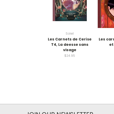
Soleil
Les Carnets de Cerise
Les car
T4, La deesse sans
et
visage
$24.95