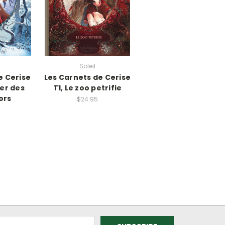
Soleil
e Cerise
Les Carnets de Cerise
ier des
T1, Le zoo petrifie
ors
$24.95