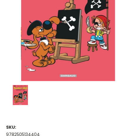
SKU:
9782505134404