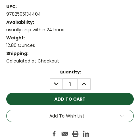
UPC:
9782505134404
Availability:
usually ship within 24 hours
Weight:
12.80 Ounces
Shipping:
Calculated at Checkout
Current
Quantity:
Stock:
DECREASE
INCREASE
QUANTITY:
QUANTITY:
Add To Wish List