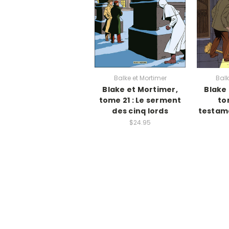
Balke et Mortimer
Balk
Blake et Mortimer,
Blake
tome 21 : Le serment
to
des cinq lords
testame
$24.95