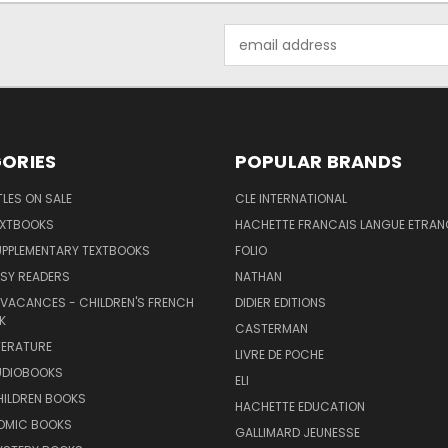
Email
Address
ORIES
POPULAR BRANDS
TLES ON SALE
CLE INTERNATIONAL
EXTBOOKS
HACHETTE FRANCAIS LANGUE ETRAN
UPPLEMENTARY TEXTBOOKS
FOLIO
SY READERS
NATHAN
 VACANCES - CHILDREN'S FRENCH
DIDIER EDITIONS
K
CASTERMAN
TERATURE
LIVRE DE POCHE
UDIOBOOKS
ELI
HILDREN BOOKS
HACHETTE EDUCATION
OMIC BOOKS
GALLIMARD JEUNESSE