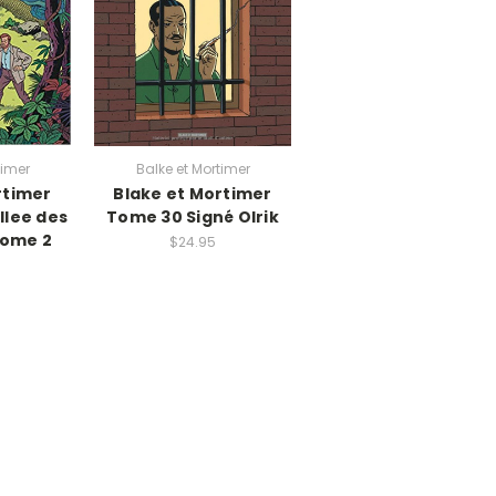
timer
Balke et Mortimer
rtimer
Blake et Mortimer
llee des
Tome 30 Signé Olrik
Tome 2
$24.95