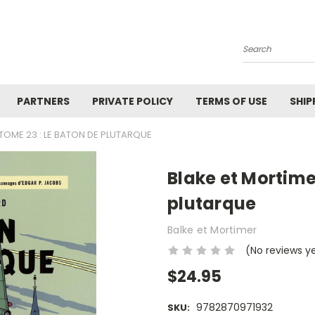
Search
PARTNERS
PRIVATE POLICY
TERMS OF USE
SHIP
 TOME 23 : LE BATON DE PLUTARQUE
Blake et Mortime
plutarque
Balke et Mortimer
(No reviews y
$24.95
9782870971932
SKU: