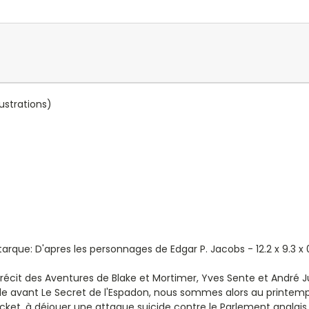
llustrations)
tarque: D'apres les personnages de Edgar P. Jacobs - 12.2 x 9.3 x
récit des Aventures de Blake et Mortimer, Yves Sente et André J
le avant Le Secret de l'Espadon, nous sommes alors au printemps 
 à déjouer une attaque suicide contre le Parlement anglais. Un 