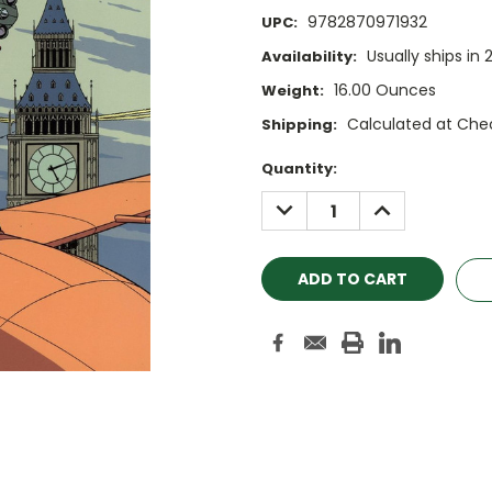
9782870971932
UPC:
Usually ships in 
Availability:
16.00 Ounces
Weight:
Calculated at Che
Shipping:
Current
Quantity:
Stock:
DECREASE
INCREASE
QUANTITY:
QUANTITY: