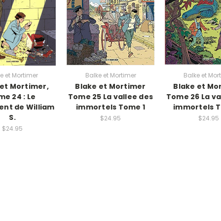
e et Mortimer
Balke et Mortimer
Balke et Mor
 et Mortimer,
Blake et Mortimer
Blake et Mo
me 24 : Le
Tome 25 La vallee des
Tome 26 La va
nt de William
immortels Tome 1
immortels 
S.
$24.95
$24.95
$24.95