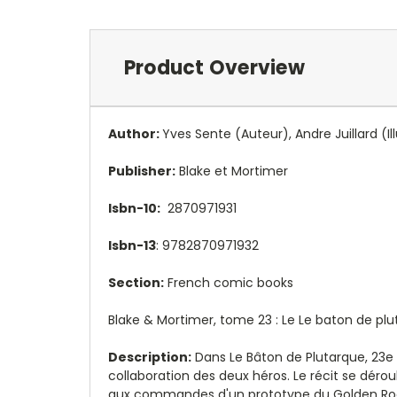
Product Overview
Author:
Yves Sente
(Auteur)
, Andre Juillard
(I
Publisher:
Blake et Mortimer
Isbn-10:
2870971931
Isbn-13
: 9782870971932
Section:
French comic books
Blake & Mortimer, tome 23 : Le Le baton de plu
Description:
Dans Le Bâton de Plutarque, 23e 
collaboration des deux héros. Le récit se dérou
aux commandes d'un prototype du Golden Rocket,