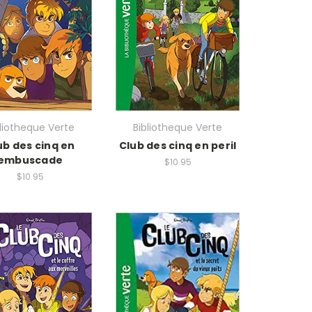
bliotheque Verte
Bibliotheque Verte
ub des cinq en
Club des cinq en peril
embuscade
$10.95
$10.95