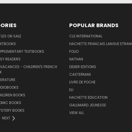
ORIES
POPULAR BRANDS
TLES ON SALE
CLE INTERNATIONAL
EXTBOOKS
HACHETTE FRANCAIS LANGUE ETRAN
UPPLEMENTARY TEXTBOOKS
FOLIO
SY READERS
NATHAN
 VACANCES - CHILDREN'S FRENCH
DIDIER EDITIONS
K
CASTERMAN
TERATURE
LIVRE DE POCHE
UDIOBOOKS
ELI
HILDREN BOOKS
HACHETTE EDUCATION
OMIC BOOKS
GALLIMARD JEUNESSE
YSTERY BOOKS
VIEW ALL
NEXT