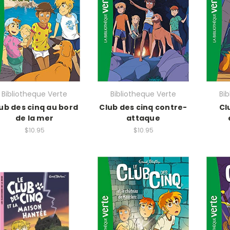
Bibliotheque Verte
Bibliotheque Verte
Bi
ub des cinq au bord
Club des cinq contre-
Cl
de la mer
attaque
$10.95
$10.95