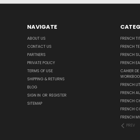
NAVIGATE
CATEG
ABOUT US
FRENCH TI
CONTACT US
FRENCH T
PARTNERS
FRENCH S
PRIVATE POLICY
FRENCH EA
TERMS OF USE
CAHIER DE
WORKBOO
SHIPPING & RETURNS
FRENCH LI
BLOG
FRENCH A
SIGN IN
OR
REGISTER
FRENCH C
SITEMAP
FRENCH C
FRENCH M
PREV