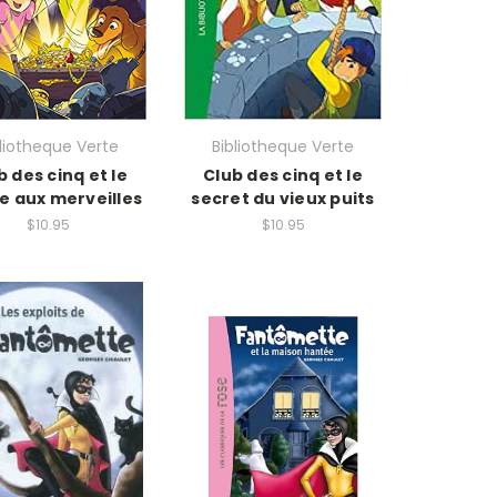
bliotheque Verte
Bibliotheque Verte
b des cinq et le
Club des cinq et le
e aux merveilles
secret du vieux puits
$10.95
$10.95