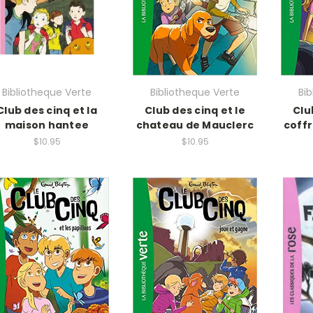
Bibliotheque Verte
Bibliotheque Verte
Bi
Club des cinq et la
Club des cinq et le
Clu
maison hantee
chateau de Mauclerc
coffr
$10.95
$10.95