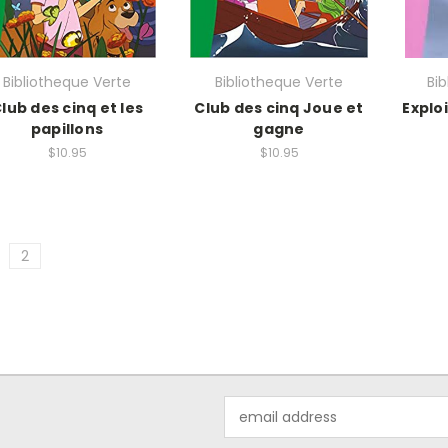
Bibliotheque Verte
Bibliotheque Verte
Bi
lub des cinq et les
Club des cinq Joue et
Explo
papillons
gagne
$10.95
$10.95
2
Email
Address