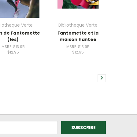
bliotheque Verte
Bibliotheque Verte
is de Fantomette
Fantomette et la
(les)
maison hantee
MSRP:
$13.95
MSRP:
$13.95
$12.95
$12.95