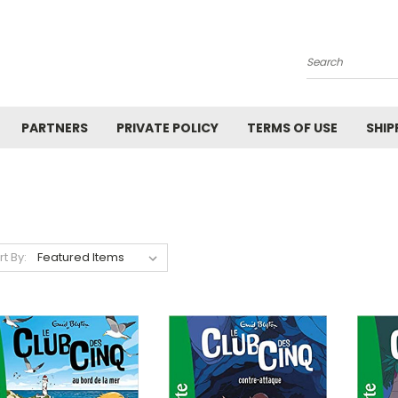
Search
PARTNERS
PRIVATE POLICY
TERMS OF USE
SHIP
rt By: