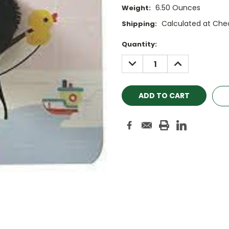
6.50 Ounces
Weight:
Calculated at Che
Shipping:
Current
Quantity:
Stock:
DECREASE
INCREASE
QUANTITY:
QUANTITY: