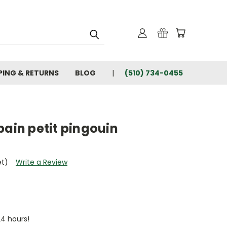
PING & RETURNS
BLOG
(510) 734-0455
bain petit pingouin
et)
Write a Review
24 hours!