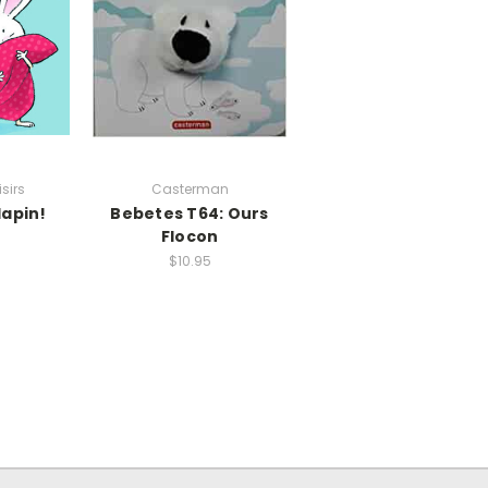
isirs
Casterman
 lapin!
Bebetes T64: Ours
Flocon
$10.95