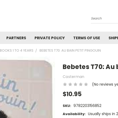
Search
PARTNERS
PRIVATE POLICY
TERMS OF USE
SHIP
BOOKS 1 TO 4 YEARS
BEBETES T70: AU BAIN PETIT PINGOUIN
Bebetes T70: Au 
Casterman
(No reviews y
$10.95
9782203156852
SKU:
Usually ships in 
Availability: