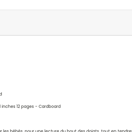
ld
 1 inches 12 pages - Cardboard
les bébés, pour une lecture du bout des doigts, tout en tendre