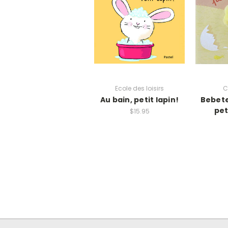
Ecole des loisirs
C
Au bain, petit lapin!
Bebete
pet
$15.95