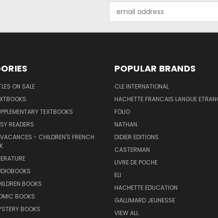
Email
Address
ORIES
POPULAR BRANDS
TLES ON SALE
CLE INTERNATIONAL
EXTBOOKS
HACHETTE FRANCAIS LANGUE ETRAN
UPPLEMENTARY TEXTBOOKS
FOLIO
SY READERS
NATHAN
 VACANCES - CHILDREN'S FRENCH
DIDIER EDITIONS
K
CASTERMAN
TERATURE
LIVRE DE POCHE
UDIOBOOKS
ELI
HILDREN BOOKS
HACHETTE EDUCATION
OMIC BOOKS
GALLIMARD JEUNESSE
YSTERY BOOKS
VIEW ALL