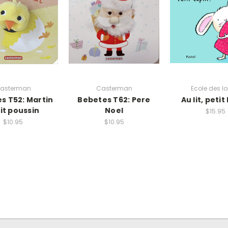
asterman
Casterman
Ecole des lo
s T52: Martin
Bebetes T62: Pere
Au lit, petit
it poussin
Noel
$15.95
$10.95
$10.95