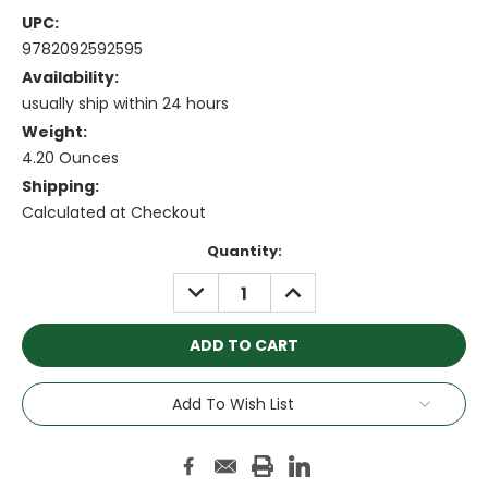
UPC:
9782092592595
Availability:
usually ship within 24 hours
Weight:
4.20 Ounces
Shipping:
Calculated at Checkout
Current
Quantity:
Stock:
DECREASE
INCREASE
QUANTITY:
QUANTITY:
Add To Wish List