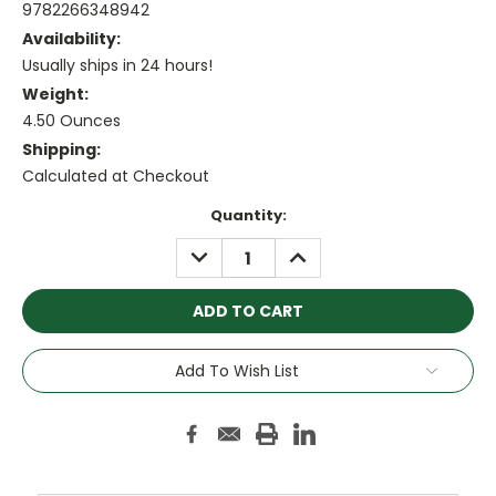
9782266348942
Availability:
Usually ships in 24 hours!
Weight:
4.50 Ounces
Shipping:
Calculated at Checkout
Current
Quantity:
Stock:
DECREASE
INCREASE
QUANTITY:
QUANTITY:
Add To Wish List